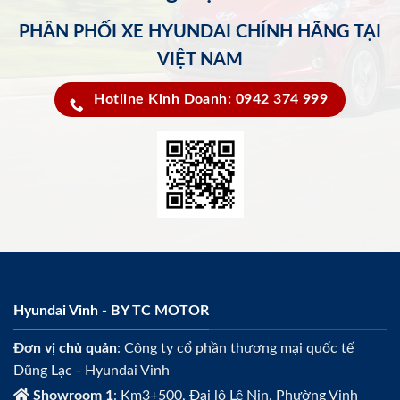
PHÂN PHỐI XE HYUNDAI CHÍNH HÃNG TẠI
VIỆT NAM
Hotline Kinh Doanh: 0942 374 999
Hyundai Vinh - BY TC MOTOR
Đơn vị chủ quản
: Công ty cổ phần thương mại quốc tế
Dũng Lạc - Hyundai Vinh
Showroom 1
: Km3+500, Đại lộ Lê Nin, Phường Vinh