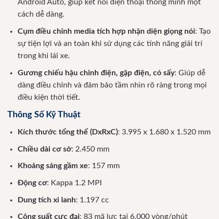
Android Auto, giúp kết nối điện thoại thông minh một
cách dễ dàng.
Cụm điều chỉnh media tích hợp nhận diện giọng nói
: Tạo
sự tiện lợi và an toàn khi sử dụng các tính năng giải trí
trong khi lái xe.
Gương chiếu hậu chỉnh điện, gập điện, có sấy
: Giúp dễ
dàng điều chỉnh và đảm bảo tầm nhìn rõ ràng trong mọi
điều kiện thời tiết.
Thông Số Kỹ Thuật
Kích thước tổng thể (DxRxC)
: 3.995 x 1.680 x 1.520 mm
Chiều dài cơ sở
: 2.450 mm
Khoảng sáng gầm xe
: 157 mm
Động cơ
: Kappa 1.2 MPI
Dung tích xi lanh
: 1.197 cc
Công suất cực đại
: 83 mã lực tại 6.000 vòng/phút