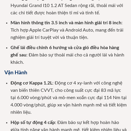
Hyundai Grand I10 1.2 AT Sedan rộng rãi, thoải mái với
các chi tiết được hoàn thiện tỉ mỉ và tinh tế.
Màn hình thông tin 3.5 inch và màn hình giải trí 8 inch
:
Tích hợp Apple CarPlay và Android Auto, mang đến trải
nghiệm giải trí tuyệt vời và thuận tiện.
Ghế lái điều chỉnh 6 hướng và cửa gió điều hòa hàng
ghế sau
: Đảm bảo sự thoải mái cho cả người lái và hành
khách.
Vận Hành
Động cơ Kappa 1.2L
: Động cơ 4 xy-lanh với công nghệ
van biến thiên CVVT, cho công suất cực đại 83 mã lực
tại 6.000 vòng/phút và mô-men xoắn cực đại 114 Nm tại
4.000 vòng/phút, giúp xe vận hành mạnh mẽ và tiết kiệm
nhiên liệu.
Hộp số tự động 4 cấp
: Đảm bảo sự kết hợp hoàn hảo
giữa tính năng vận hành mạnh mẽ, tiết kiệm nhiên liệu và