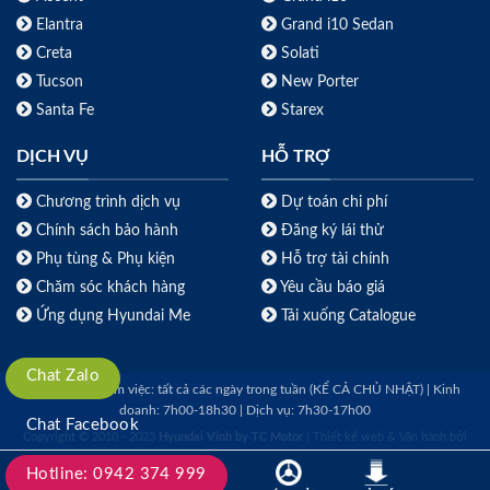
Elantra
Grand i10 Sedan
Creta
Solati
Tucson
New Porter
Santa Fe
Starex
DỊCH VỤ
HỖ TRỢ
Chương trình dịch vụ
Dự toán chi phí
Chính sách bảo hành
Đăng ký lái thử
Phụ tùng & Phụ kiện
Hỗ trợ tài chính
Chăm sóc khách hàng
Yêu cầu báo giá
Ứng dụng Hyundai Me
Tải xuống Catalogue
Chat Zalo
Thời gian làm việc: tất cả các ngày trong tuần (KỂ CẢ CHỦ NHẬT) | Kinh
doanh: 7h00-18h30 | Dịch vụ: 7h30-17h00
Chat Facebook
Copyright © 2010 - 2023
Hyundai Vinh by TC Motor
| Thiết kế web & Vận hành bởi
TDP MEDIA
Hotline: 0942 374 999