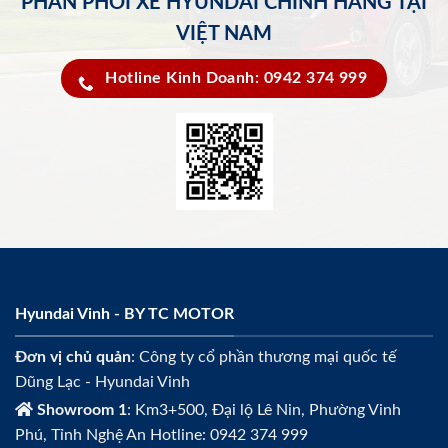
PHÂN PHỐI XE HYUNDAI CHÍNH HÃNG TẠI
VIỆT NAM
Hotline Kinh Doanh: 0942 374 999
Hyundai Vinh - BY TC MOTOR
Đơn vị chủ quản
: Công ty cổ phần thương mại quốc tế
Dũng Lạc - Hyundai Vinh
Showroom 1
: Km3+500, Đại lộ Lê Nin, Phường Vinh
Phú, Tỉnh Nghệ An Hotline: 0942 374 999