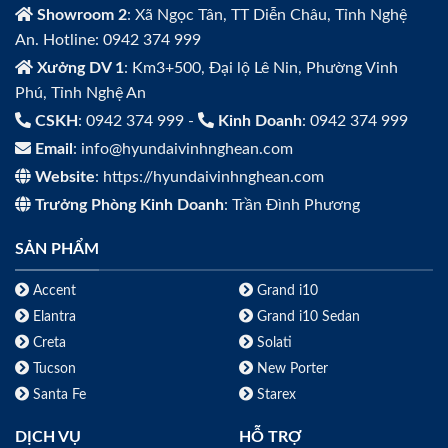
Showroom 2
: Xã Ngọc Tân, TT Diễn Châu, Tỉnh Nghệ
An. Hotline: 0942 374 999
Xưởng DV 1
: Km3+500, Đại lộ Lê Nin, Phường Vinh
Phú, Tỉnh Nghệ An
CSKH
: 0942 374 999 -
Kinh Doanh
: 0942 374 999
Email
: info@hyundaivinhnghean.com
Website
: https://hyundaivinhnghean.com
Trưởng Phòng Kinh Doanh
: Trần Đình Phương
SẢN PHẨM
Accent
Grand i10
Elantra
Grand i10 Sedan
Creta
Solati
Tucson
New Porter
Santa Fe
Starex
DỊCH VỤ
HỖ TRỢ