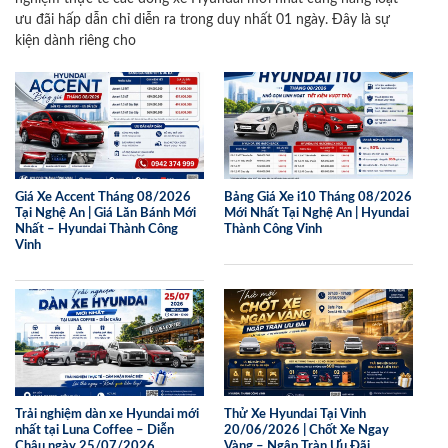
ưu đãi hấp dẫn chỉ diễn ra trong duy nhất 01 ngày. Đây là sự
kiện dành riêng cho
Giá Xe Accent Tháng 08/2026
Bảng Giá Xe i10 Tháng 08/2026
Tại Nghệ An | Giá Lăn Bánh Mới
Mới Nhất Tại Nghệ An | Hyundai
Nhất – Hyundai Thành Công
Thành Công Vinh
Vinh
Trải nghiệm dàn xe Hyundai mới
Thử Xe Hyundai Tại Vinh
nhất tại Luna Coffee – Diễn
20/06/2026 | Chốt Xe Ngay
Châu ngày 25/07/2026
Vàng – Ngập Tràn Ưu Đãi