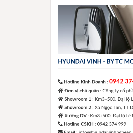
HYUNDAI VINH - BY TC 
0942 37
Hotline Kinh Doanh
:
Đơn vị chủ quản
: Công ty cổ p
Showroom 1
: Km3+500, Đại lộ 
Showroom 2
: Xã Ngọc Tân, TT 
Xưởng DV
: Km3+500, Đại lộ Lê
Hotline CSKH
: 0942 374 999
Email
: info@hyundaivinhnghean