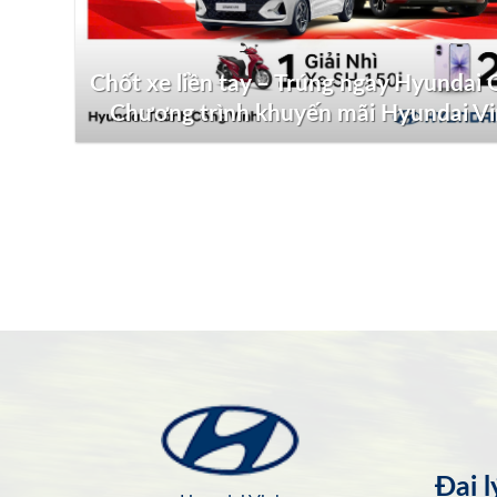
Chốt xe liền tay – Trúng ngay Hyundai G
Chương trình khuyến mãi Hyundai V
Đại 