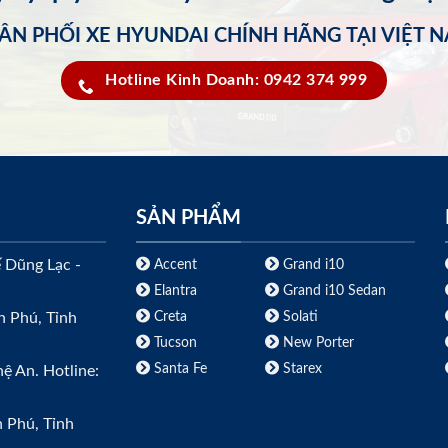
ÂN PHỐI XE HYUNDAI CHÍNH HÃNG TẠI VIỆT 
Hotline Kinh Doanh: 0942 374 999
SẢN PHẨM
ế Dũng Lạc -
Accent
Grand i10
Elantra
Grand i10 Sedan
Creta
Solati
h Phú, Tỉnh
Tucson
New Porter
Santa Fe
Starex
ệ An. Hotline:
h Phú, Tỉnh