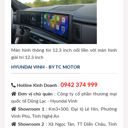
Màn hình thông tin 12.3 inch nối liền với màn hình
giải trí 12.3 inch
HYUNDAI VINH - BY TC MOTOR
0942 374 999
Hotline Kinh Doanh
:
Đơn vị chủ quản
: Công ty cổ phần thương mại
quốc tế Dũng Lạc - Hyundai Vinh
Showroom 1
: Km3+500, Đại lộ Lê Nin, Phường
Vinh Phú, Tỉnh Nghệ An
Showroom 2
: Xã Ngọc Tân, TT Diễn Châu, Tỉnh