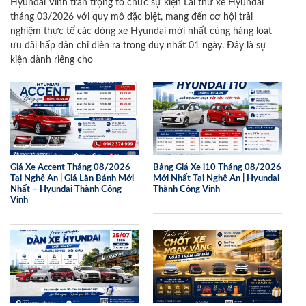
Hyundai Vinh trân trọng tổ chức sự kiện Lái thử xe Hyundai
tháng 03/2026 với quy mô đặc biệt, mang đến cơ hội trải
nghiệm thực tế các dòng xe Hyundai mới nhất cùng hàng loạt
ưu đãi hấp dẫn chỉ diễn ra trong duy nhất 01 ngày. Đây là sự
kiện dành riêng cho
Giá Xe Accent Tháng 08/2026
Bảng Giá Xe i10 Tháng 08/2026
Tại Nghệ An | Giá Lăn Bánh Mới
Mới Nhất Tại Nghệ An | Hyundai
Nhất – Hyundai Thành Công
Thành Công Vinh
Vinh