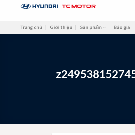
Skip
to
content
Trang chủ
Giới thiệu
Sản phẩm
Báo giá
z24953815274