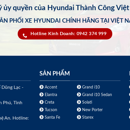
lý ủy quyền của Hyundai Thành Công Việ
ÂN PHỐI XE HYUNDAI CHÍNH HÃNG TẠI VIỆT 
Hotline Kinh Doanh: 0942 374 999
SẢN PHẨM
ế Dũng Lạc -
Accent
Grand i10
Elantra
Grand i10 Sedan
Creta
Solati
h Phú, Tỉnh
Tucson
New Porter
Santa Fe
Starex
ệ An. Hotline: