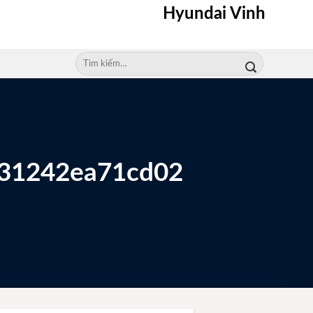
Hyundai Vinh
Tìm
kiếm:
31242ea71cd02