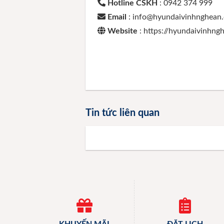
Hotline CSKH
: 0942 374 999
Email
: info@hyundaivinhnghean
Website
: https://hyundaivinhn
Tin tức liên quan