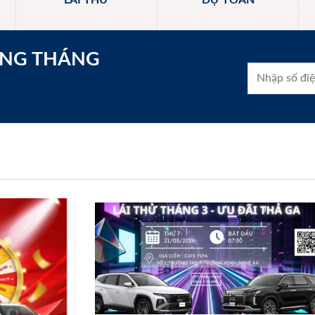
LÁI THỬ
DỰ TOÁN
ONG THÁNG