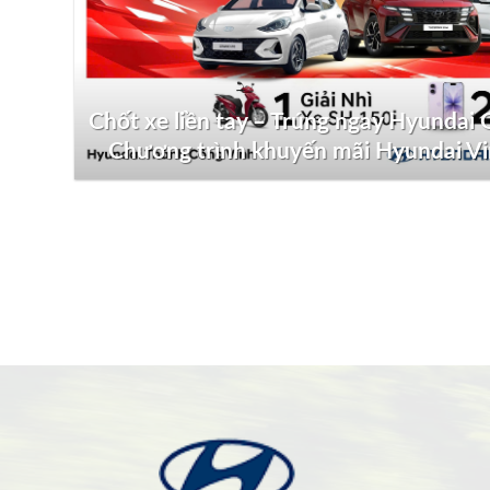
Chốt xe liền tay – Trúng ngay Hyundai G
Chương trình khuyến mãi Hyundai V