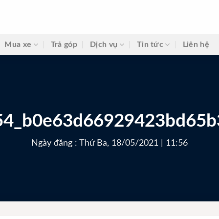
Mua xe
Trả góp
Dịch vụ
Tin tức
Liên hệ
54_b0e63d66929423bd65b
Ngày đăng : Thứ Ba, 18/05/2021 | 11:56