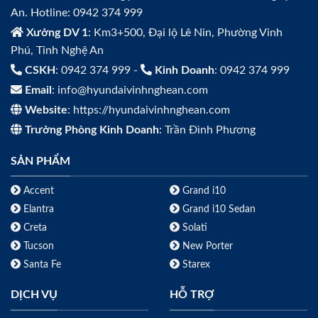
An. Hotline: 0942 374 999
Xưởng DV 1
: Km3+500, Đại lộ Lê Nin, Phường Vinh
Phú, Tỉnh Nghệ An
CSKH
: 0942 374 999 -
Kinh Doanh
: 0942 374 999
Email
: info@hyundaivinhnghean.com
Website
: https://hyundaivinhnghean.com
Trưởng Phòng Kinh Doanh
: Trần Đình Phương
SẢN PHẨM
Accent
Grand i10
Elantra
Grand i10 Sedan
Creta
Solati
Tucson
New Porter
Santa Fe
Starex
DỊCH VỤ
HỖ TRỢ