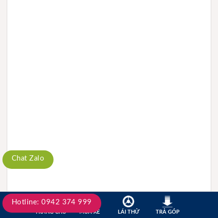
Chat Zalo
Chat Facebook
Hotline: 0942 374 999
TRANG CHỦ
MUA XE
LÁI THỬ
TRẢ GÓP