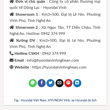
Đơn vị chủ quản
: Công ty cổ phần thương mại
quốc tế Dũng Lạc - Hyundai Vinh
Showroom 1
: Km3+500, Đại lộ Lê Nin, Phường
Vinh Phú, Tỉnh Nghệ An
Showroom 2
: Xã Ngọc Tân, TT Diễn Châu, Tỉnh
Nghệ An. Hotline: 0942 374 999
Xưởng DV
: Km3+500, Đại lộ Lê Nin, Phường
Vinh Phú, Tỉnh Nghệ An
Hotline CSKH
: 0942 374 999
Email
: info@hyundaivinhnghean.com
Website
: https://hyundaivinhnghean.com
Tag :
Hyundai Việt Nam
,
HYUNDAI Vinh
,
xe Hyundai du lịch