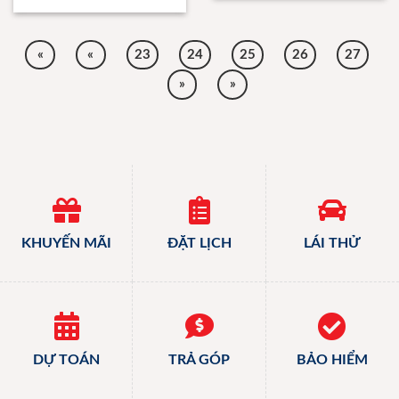
«
«
23
24
25
26
27
»
»
KHUYẾN MÃI
ĐẶT LỊCH
LÁI THỬ
DỰ TOÁN
TRẢ GÓP
BẢO HIỂM