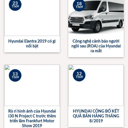
23
18
Th09
Th09
Hyundai Elantra 2019 có gì
Công nghệ cảnh báo người
nổi bật
ngồi sau (ROA) của Hyundai
ra mắt
12
13
Th09
Th09
Rò rỉ hình ảnh của Hyundai
HYUNDAI CÔNG BỐ KẾT
i30 N Project C trước thềm
QUẢ BÁN HÀNG THÁNG
triển lãm Frankfurt Motor
8/2019
Show 2019