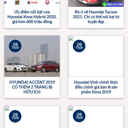
Ưu điểm nổi bật của
Rò rỉ về Hyundai Tucson
Hyundai Kona Hybrid 2020,
2021: Chỉ có thể nói hai từ
giá hơn 600 triệu đồng
tuyệt đẹp
28
28
Th09
Th09
HYUNDAI ACCENT 2019
Hyundai Vinh chính thức
CÓ THÊM 2 TRANG BỊ
điều chỉnh giá bán lẻ sản
HỮU ÍCH
phẩm Kona 2019
28
28
Th09
Th09