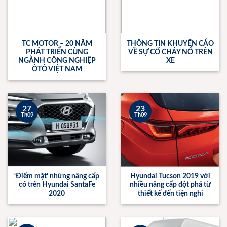
TC MOTOR – 20 NĂM
THÔNG TIN KHUYẾN CÁO
PHÁT TRIỂN CÙNG
VỀ SỰ CỐ CHÁY NỔ TRÊN
NGÀNH CÔNG NGHIỆP
XE
ÔTÔ VIỆT NAM
27
23
Th09
Th09
‘Điểm mặt’ những nâng cấp
Hyundai Tucson 2019 với
có trên Hyundai SantaFe
nhiều nâng cấp đột phá từ
2020
thiết kế đến tiện nghi