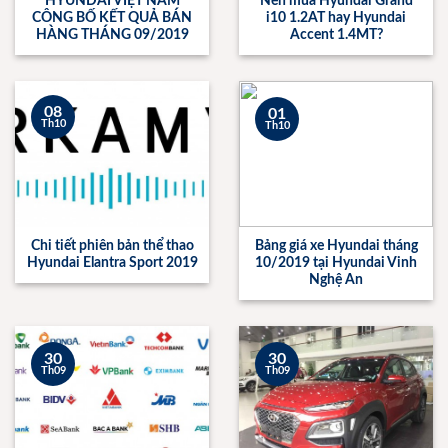
HYUNDAI VIỆT NAM
Nên mua Hyundai Grand
CÔNG BỐ KẾT QUẢ BÁN
i10 1.2AT hay Hyundai
HÀNG THÁNG 09/2019
Accent 1.4MT?
08
01
Th10
Th10
Chi tiết phiên bản thể thao
Bảng giá xe Hyundai tháng
Hyundai Elantra Sport 2019
10/2019 tại Hyundai Vinh
Nghệ An
30
30
Th09
Th09