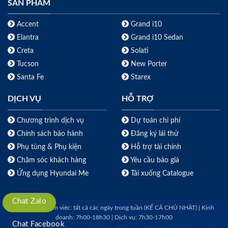
SẢN PHẨM
Accent
Grand i10
Elantra
Grand i10 Sedan
Creta
Solati
Tucson
New Porter
Santa Fe
Starex
DỊCH VỤ
HỖ TRỢ
Chương trình dịch vụ
Dự toán chi phí
Chính sách bảo hành
Đăng ký lái thử
Phụ tùng & Phụ kiện
Hỗ trợ tài chính
Chăm sóc khách hàng
Yêu cầu báo giá
Ứng dụng Hyundai Me
Tải xuống Catalogue
Chat Zalo
Thời gian làm việc: tất cả các ngày trong tuần (KỂ CẢ CHỦ NHẬT) | Kinh
doanh: 7h00-18h30 | Dịch vụ: 7h30-17h00
Chat Facebook