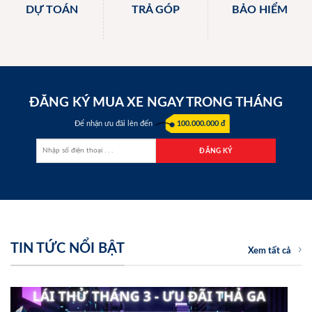
DỰ TOÁN
TRẢ GÓP
BẢO HIỂM
ĐĂNG KÝ MUA XE NGAY TRONG THÁNG
Để nhận ưu đãi lên đến
100.000.000 đ
TIN TỨC NỔI BẬT
Xem tất cả