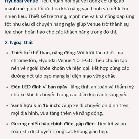
Hyundai Venue
Tiêu chuẩn nổi bật với động cơ tăng áp
mạnh mẽ, giúp tối ưu hóa khả năng vận hành và tiết kiệm
nhiên liệu. Thiết kế trẻ trung, mạnh mẽ và khả năng đáp ứng
tốt nhu cầu di chuyển hàng ngày giúp Venue trở thành sự
lựa chọn hoàn hảo cho các khách hàng trong đô thị.
2. Ngoại thất
Thiết kế thể thao, năng động
: Với lưới tản nhiệt mạ
chrome lớn, Hyundai Venue 1.0 T-GDI Tiêu chuẩn tạo
nên vẻ ngoài khỏe khoắn và hiện đại, kết hợp cùng các
đường nét táo bạo mang lại diện mạo vững chắc.
Đèn LED định vị ban ngày
: Tăng tính an toàn và thẩm mỹ
cho xe khi di chuyển trong các điều kiện ánh sáng yếu.
Vành hợp kim 16 inch
: Giúp xe di chuyển ổn định trên
mọi địa hình, vừa tăng thêm vẻ năng động.
Gương chiếu hậu chỉnh điện, gập điện
: Tiện lợi và an
toàn khi di chuyển trong các không gian hẹp.