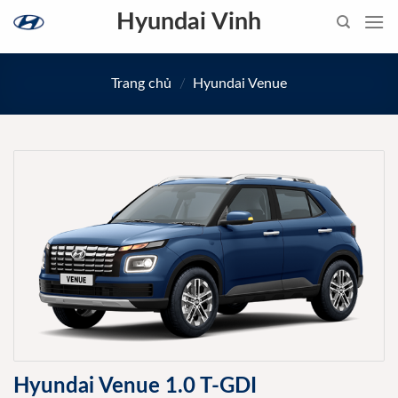
Skip
Hyundai Vinh
to
content
Trang chủ
/
Hyundai Venue
Hyundai Venue 1.0 T-GDI